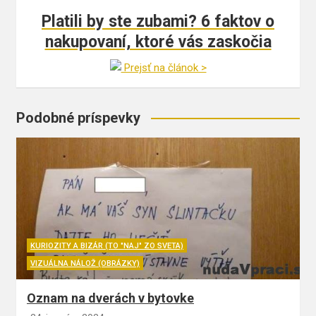
Platili by ste zubami? 6 faktov o
nakupovaní, ktoré vás zaskočia
Prejsť na článok >
Podobné príspevky
KURIOZITY A BIZÁR (TO "NAJ" ZO SVETA)
VIZUÁLNA NÁLOŽ (OBRÁZKY)
Oznam na dverách v bytovke