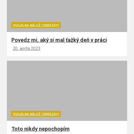
VIZUÁLNA NÁLOŽ (OBRÁZKY)
Povedz mi, aký si mal ťažký deň v práci
20. apríla 2023
VIZUÁLNA NÁLOŽ (OBRÁZKY)
Toto nikdy nepochopím