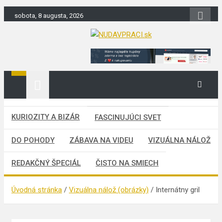
Skip
sobota, 8 augusta, 2026
to
content
nudaVpráci.sk
Zaujímavosti. Bizár. Relax. Zábava. Od
2010!
KURIOZITY A BIZÁR
FASCINUJÚCI SVET
DO POHODY
ZÁBAVA NA VIDEU
VIZUÁLNA NÁLOŽ
REDAKČNÝ ŠPECIÁL
ČISTO NA SMIECH
Úvodná stránka
Vizuálna nálož (obrázky)
Internátny gril