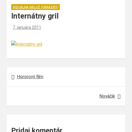
VIZUÁLNA NÁLOŽ (OBRÁZKY)
Internátny gril
7. januára 2011
Navigácia
Hororový film
v
článku
Nováčik
Pridaj komentár