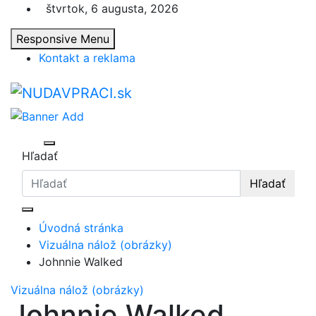
Skip
štvrtok, 6 augusta, 2026
to
Responsive Menu
content
Kontakt a reklama
nudaVpráci.sk
Zaujímavosti. Bizár. Relax. Zábava. Od 2010!
Hľadať
Hľadať
Úvodná stránka
Vizuálna nálož (obrázky)
Johnnie Walked
Vizuálna nálož (obrázky)
Johnnie Walked