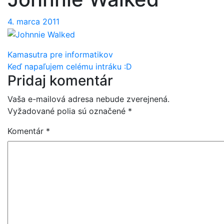
4. marca 2011
Navigácia
Kamasutra pre informatikov
Keď napaľujem celému intráku :D
v
Pridaj komentár
článku
Vaša e-mailová adresa nebude zverejnená.
Vyžadované polia sú označené
*
Komentár
*