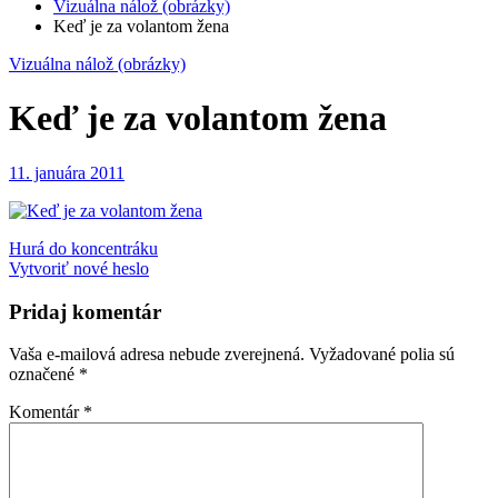
Vizuálna nálož (obrázky)
Keď je za volantom žena
Vizuálna nálož (obrázky)
Keď je za volantom žena
11. januára 2011
Navigácia
Hurá do koncentráku
Vytvoriť nové heslo
v
článku
Pridaj komentár
Vaša e-mailová adresa nebude zverejnená.
Vyžadované polia sú
označené
*
Komentár
*