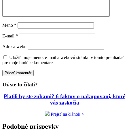
Meno
*
E-mail
*
Adresa webu
Uložiť moje meno, e-mail a webovú stránku v tomto prehliadači
pre moje budúce komentáre.
Už ste to čítali?
Platili by ste zubami? 6 faktov o nakupovaní, ktoré
vás zaskočia
Prejsť na článok >
Podobné príspevky