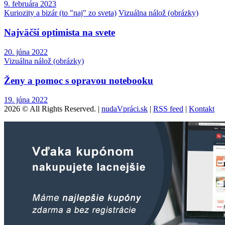
9. februára 2023
Kuriozity a bizár (to "naj" zo sveta)
Vizuálna nálož (obrázky)
Najväčší optimista na svete
20. júna 2022
Vizuálna nálož (obrázky)
Ženy a pomoc s opravou notebooku
19. júna 2022
2026 © All Rights Reserved. |
nudaVpráci.sk
|
RSS feed
|
Kontakt