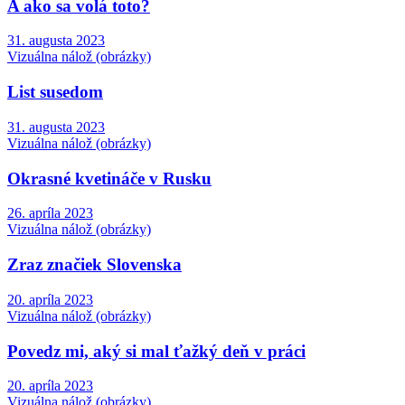
A ako sa volá toto?
31. augusta 2023
Vizuálna nálož (obrázky)
List susedom
31. augusta 2023
Vizuálna nálož (obrázky)
Okrasné kvetináče v Rusku
26. apríla 2023
Vizuálna nálož (obrázky)
Zraz značiek Slovenska
20. apríla 2023
Vizuálna nálož (obrázky)
Povedz mi, aký si mal ťažký deň v práci
20. apríla 2023
Vizuálna nálož (obrázky)