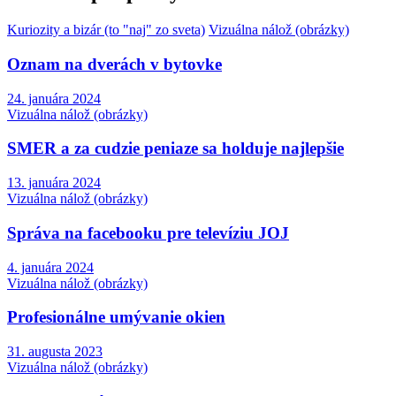
Kuriozity a bizár (to "naj" zo sveta)
Vizuálna nálož (obrázky)
Oznam na dverách v bytovke
24. januára 2024
Vizuálna nálož (obrázky)
SMER a za cudzie peniaze sa holduje najlepšie
13. januára 2024
Vizuálna nálož (obrázky)
Správa na facebooku pre televíziu JOJ
4. januára 2024
Vizuálna nálož (obrázky)
Profesionálne umývanie okien
31. augusta 2023
Vizuálna nálož (obrázky)