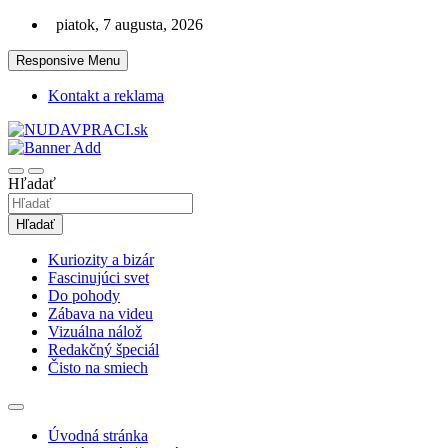
Skip
piatok, 7 augusta, 2026
to
content
Responsive Menu
Kontakt a reklama
Zaujímavosti. Bizár. Relax. Zábava. Od 2010!
nudaVpráci.sk
Hľadať
Hľadať
Kuriozity a bizár
Fascinujúci svet
Do pohody
Zábava na videu
Vizuálna nálož
Redakčný špeciál
Čisto na smiech
Úvodná stránka