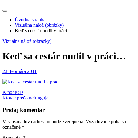
Úvodná stránka
Vizuálna nálož (obrázky)
Keď sa cestár nudil v práci…
Vizuálna nálož (obrázky)
Keď sa cestár nudil v práci…
23. februára 2011
Navigácia
K nohe :D
Ktovie prečo nefunguje
v
článku
Pridaj komentár
Vaša e-mailová adresa nebude zverejnená.
Vyžadované polia sú
označené
*
Komentár
*