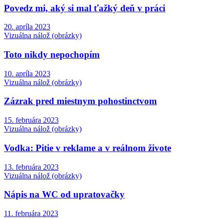
Povedz mi, aký si mal ťažký deň v práci
20. apríla 2023
Vizuálna nálož (obrázky)
Toto nikdy nepochopím
10. apríla 2023
Vizuálna nálož (obrázky)
Zázrak pred miestnym pohostinctvom
15. februára 2023
Vizuálna nálož (obrázky)
Vodka: Pitie v reklame a v reálnom živote
13. februára 2023
Vizuálna nálož (obrázky)
Nápis na WC od upratovačky
11. februára 2023