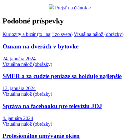
Prejsť na článok >
Podobné príspevky
Kuriozity a bizár (to "naj" zo sveta)
Vizuálna nálož (obrázky)
Oznam na dverách v bytovke
24. januára 2024
Vizuálna nálož (obrázky)
SMER a za cudzie peniaze sa holduje najlepšie
13. januára 2024
Vizuálna nálož (obrázky)
Správa na facebooku pre televíziu JOJ
4. januára 2024
Vizuálna nálož (obrázky)
Profesionálne umývanie okien