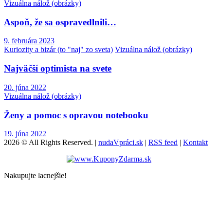
Vizuálna nálož (obrázky)
Aspoň, že sa ospravedlnili…
9. februára 2023
Kuriozity a bizár (to "naj" zo sveta)
Vizuálna nálož (obrázky)
Najväčší optimista na svete
20. júna 2022
Vizuálna nálož (obrázky)
Ženy a pomoc s opravou notebooku
19. júna 2022
2026 © All Rights Reserved. |
nudaVpráci.sk
|
RSS feed
|
Kontakt
Nakupujte lacnejšie!