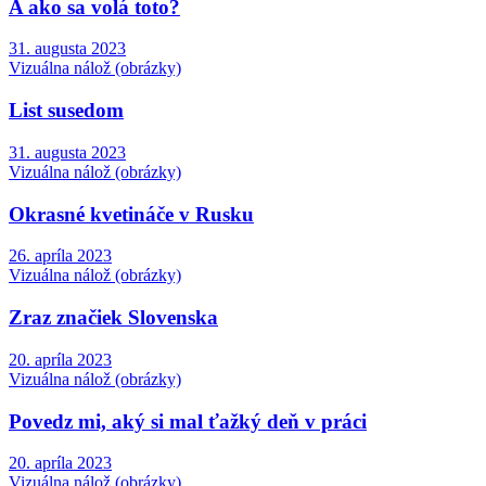
A ako sa volá toto?
31. augusta 2023
Vizuálna nálož (obrázky)
List susedom
31. augusta 2023
Vizuálna nálož (obrázky)
Okrasné kvetináče v Rusku
26. apríla 2023
Vizuálna nálož (obrázky)
Zraz značiek Slovenska
20. apríla 2023
Vizuálna nálož (obrázky)
Povedz mi, aký si mal ťažký deň v práci
20. apríla 2023
Vizuálna nálož (obrázky)