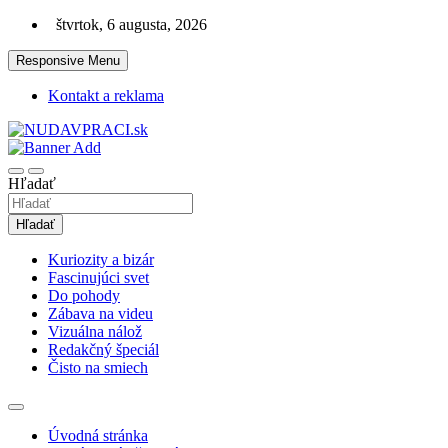
Skip
štvrtok, 6 augusta, 2026
to
content
Responsive Menu
Kontakt a reklama
Zaujímavosti. Bizár. Relax. Zábava. Od 2010!
nudaVpráci.sk
Hľadať
Hľadať
Kuriozity a bizár
Fascinujúci svet
Do pohody
Zábava na videu
Vizuálna nálož
Redakčný špeciál
Čisto na smiech
Úvodná stránka