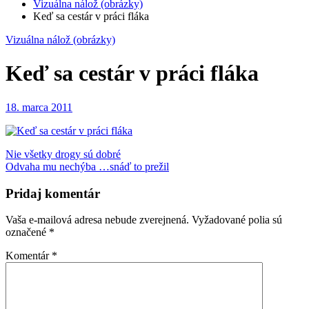
Vizuálna nálož (obrázky)
Keď sa cestár v práci fláka
Vizuálna nálož (obrázky)
Keď sa cestár v práci fláka
18. marca 2011
Navigácia
Nie všetky drogy sú dobré
Odvaha mu nechýba …snáď to prežil
v
článku
Pridaj komentár
Vaša e-mailová adresa nebude zverejnená.
Vyžadované polia sú
označené
*
Komentár
*