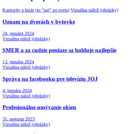
Kuriozity a bizár (to "naj" zo sveta)
Vizuálna nálož (obrázky)
Oznam na dverách v bytovke
24. januára 2024
Vizuálna nálož (obrázky)
SMER a za cudzie peniaze sa holduje najlepšie
13. januára 2024
Vizuálna nálož (obrázky)
Správa na facebooku pre televíziu JOJ
4. januára 2024
Vizuálna nálož (obrázky)
Profesionálne umývanie okien
31. augusta 2023
Vizuálna nálož (obrázky)