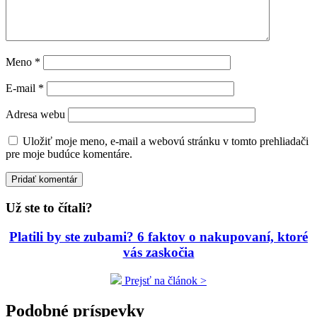
Meno
*
E-mail
*
Adresa webu
Uložiť moje meno, e-mail a webovú stránku v tomto prehliadači
pre moje budúce komentáre.
Už ste to čítali?
Platili by ste zubami? 6 faktov o nakupovaní, ktoré
vás zaskočia
Prejsť na článok >
Podobné príspevky