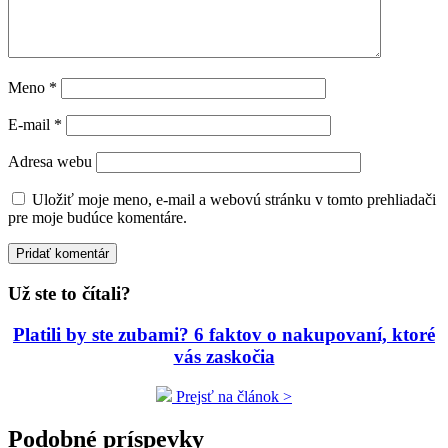
Meno
*
E-mail
*
Adresa webu
Uložiť moje meno, e-mail a webovú stránku v tomto prehliadači
pre moje budúce komentáre.
Už ste to čítali?
Platili by ste zubami? 6 faktov o nakupovaní, ktoré
vás zaskočia
Prejsť na článok >
Podobné príspevky