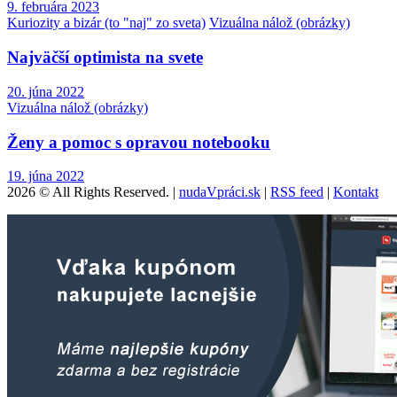
9. februára 2023
Kuriozity a bizár (to "naj" zo sveta)
Vizuálna nálož (obrázky)
Najväčší optimista na svete
20. júna 2022
Vizuálna nálož (obrázky)
Ženy a pomoc s opravou notebooku
19. júna 2022
2026 © All Rights Reserved. |
nudaVpráci.sk
|
RSS feed
|
Kontakt