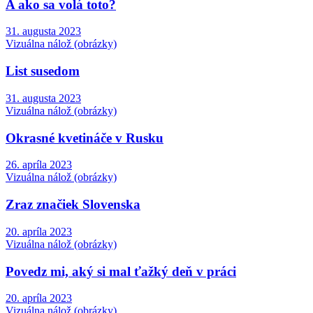
A ako sa volá toto?
31. augusta 2023
Vizuálna nálož (obrázky)
List susedom
31. augusta 2023
Vizuálna nálož (obrázky)
Okrasné kvetináče v Rusku
26. apríla 2023
Vizuálna nálož (obrázky)
Zraz značiek Slovenska
20. apríla 2023
Vizuálna nálož (obrázky)
Povedz mi, aký si mal ťažký deň v práci
20. apríla 2023
Vizuálna nálož (obrázky)