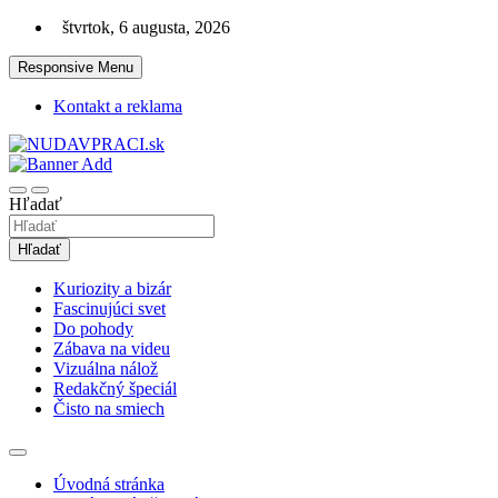
Skip
štvrtok, 6 augusta, 2026
to
content
Responsive Menu
Kontakt a reklama
Zaujímavosti. Bizár. Relax. Zábava. Od 2010!
nudaVpráci.sk
Hľadať
Hľadať
Kuriozity a bizár
Fascinujúci svet
Do pohody
Zábava na videu
Vizuálna nálož
Redakčný špeciál
Čisto na smiech
Úvodná stránka