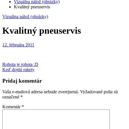
Vizuálna nálož (obrázky)
Kvalitný pneuservis
Vizuálna nálož (obrázky)
Kvalitný pneuservis
12. februára 2011
Navigácia
Robota je robota :D
Keď dojdú rakety
v
článku
Pridaj komentár
Vaša e-mailová adresa nebude zverejnená.
Vyžadované polia sú
označené
*
Komentár
*