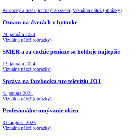
Kuriozity a bizár (to "naj" zo sveta)
Vizuálna nálož (obrázky)
Oznam na dverách v bytovke
24. januára 2024
Vizuálna nálož (obrázky)
SMER a za cudzie peniaze sa holduje najlepšie
13. januára 2024
Vizuálna nálož (obrázky)
Správa na facebooku pre televíziu JOJ
4. januára 2024
Vizuálna nálož (obrázky)
Profesionálne umývanie okien
31. augusta 2023
Vizuálna nálož (obrázky)