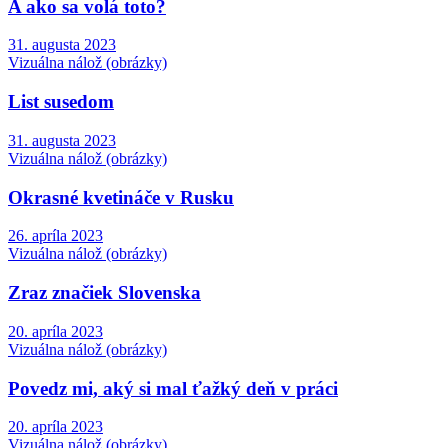
A ako sa volá toto?
31. augusta 2023
Vizuálna nálož (obrázky)
List susedom
31. augusta 2023
Vizuálna nálož (obrázky)
Okrasné kvetináče v Rusku
26. apríla 2023
Vizuálna nálož (obrázky)
Zraz značiek Slovenska
20. apríla 2023
Vizuálna nálož (obrázky)
Povedz mi, aký si mal ťažký deň v práci
20. apríla 2023
Vizuálna nálož (obrázky)