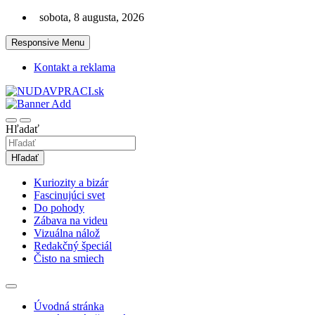
Skip
sobota, 8 augusta, 2026
to
content
Responsive Menu
Kontakt a reklama
Zaujímavosti. Bizár. Relax. Zábava. Od 2010!
nudaVpráci.sk
Hľadať
Hľadať
Kuriozity a bizár
Fascinujúci svet
Do pohody
Zábava na videu
Vizuálna nálož
Redakčný špeciál
Čisto na smiech
Úvodná stránka