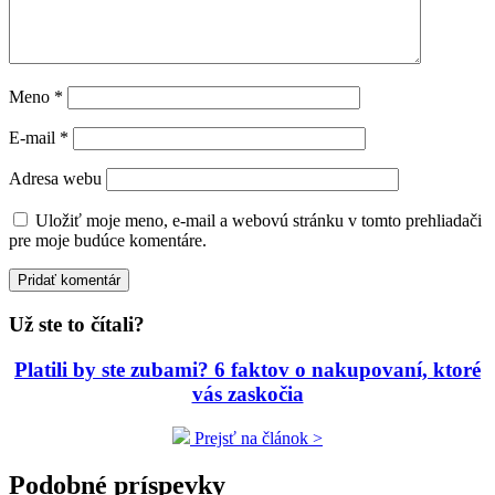
Meno
*
E-mail
*
Adresa webu
Uložiť moje meno, e-mail a webovú stránku v tomto prehliadači
pre moje budúce komentáre.
Už ste to čítali?
Platili by ste zubami? 6 faktov o nakupovaní, ktoré
vás zaskočia
Prejsť na článok >
Podobné príspevky