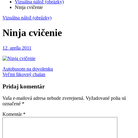
Vizuálna nálož (obrázky)
Ninja cvičenie
Vizuálna nálož (obrázky)
Ninja cvičenie
12. apríla 2011
Navigácia
Autobusom na dovolenku
Veľmi šikovný chalan
v
článku
Pridaj komentár
Vaša e-mailová adresa nebude zverejnená.
Vyžadované polia sú
označené
*
Komentár
*