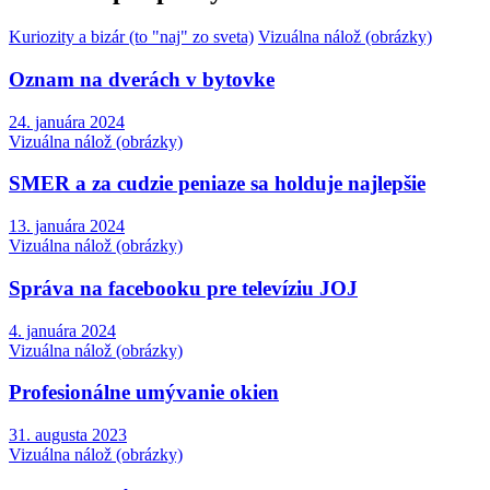
Kuriozity a bizár (to "naj" zo sveta)
Vizuálna nálož (obrázky)
Oznam na dverách v bytovke
24. januára 2024
Vizuálna nálož (obrázky)
SMER a za cudzie peniaze sa holduje najlepšie
13. januára 2024
Vizuálna nálož (obrázky)
Správa na facebooku pre televíziu JOJ
4. januára 2024
Vizuálna nálož (obrázky)
Profesionálne umývanie okien
31. augusta 2023
Vizuálna nálož (obrázky)