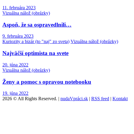
11. februára 2023
Vizuálna nálož (obrázky)
Aspoň, že sa ospravedlnili…
9. februára 2023
Kuriozity a bizár (to "naj" zo sveta)
Vizuálna nálož (obrázky)
Najväčší optimista na svete
20. júna 2022
Vizuálna nálož (obrázky)
Ženy a pomoc s opravou notebooku
19. júna 2022
2026 © All Rights Reserved. |
nudaVpráci.sk
|
RSS feed
|
Kontakt