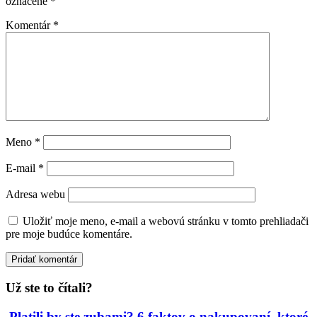
označené
*
Komentár
*
Meno
*
E-mail
*
Adresa webu
Uložiť moje meno, e-mail a webovú stránku v tomto prehliadači
pre moje budúce komentáre.
Už ste to čítali?
Platili by ste zubami? 6 faktov o nakupovaní, ktoré