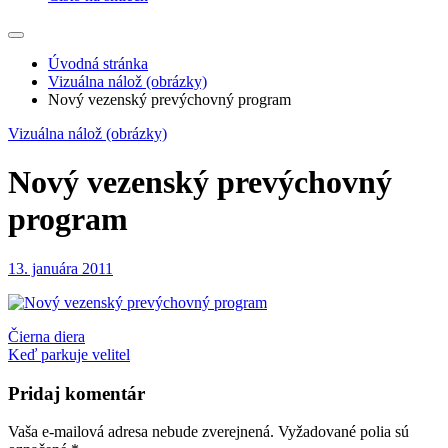
Úvodná stránka
Vizuálna nálož (obrázky)
Nový vezenský prevýchovný program
Vizuálna nálož (obrázky)
Nový vezenský prevýchovný
program
13. januára 2011
Navigácia
Čierna diera
Keď parkuje velitel
v
článku
Pridaj komentár
Vaša e-mailová adresa nebude zverejnená.
Vyžadované polia sú