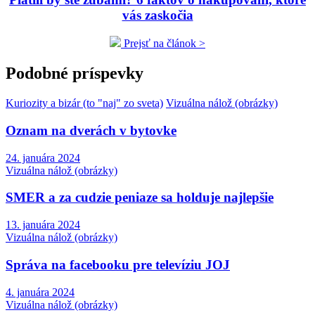
vás zaskočia
Prejsť na článok >
Podobné príspevky
Kuriozity a bizár (to "naj" zo sveta)
Vizuálna nálož (obrázky)
Oznam na dverách v bytovke
24. januára 2024
Vizuálna nálož (obrázky)
SMER a za cudzie peniaze sa holduje najlepšie
13. januára 2024
Vizuálna nálož (obrázky)
Správa na facebooku pre televíziu JOJ
4. januára 2024
Vizuálna nálož (obrázky)