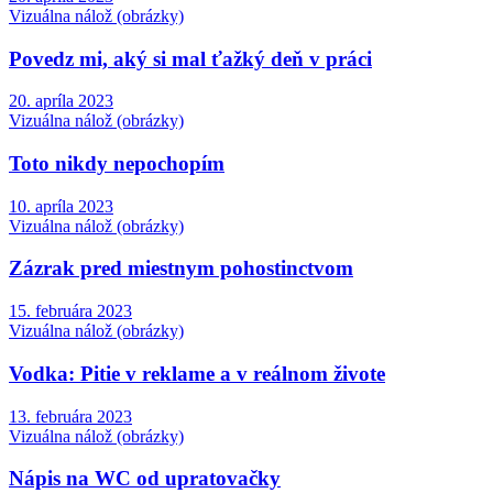
Vizuálna nálož (obrázky)
Povedz mi, aký si mal ťažký deň v práci
20. apríla 2023
Vizuálna nálož (obrázky)
Toto nikdy nepochopím
10. apríla 2023
Vizuálna nálož (obrázky)
Zázrak pred miestnym pohostinctvom
15. februára 2023
Vizuálna nálož (obrázky)
Vodka: Pitie v reklame a v reálnom živote
13. februára 2023
Vizuálna nálož (obrázky)
Nápis na WC od upratovačky