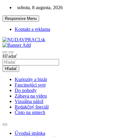
Skip
sobota, 8 augusta, 2026
to
content
Responsive Menu
Kontakt a reklama
Zaujímavosti. Bizár. Relax. Zábava. Od 2010!
nudaVpráci.sk
Hľadať
Hľadať
Kuriozity a bizár
Fascinujúci svet
Do pohody
Zábava na videu
Vizuálna nálož
Redakčný špeciál
Čisto na smiech
Úvodná stránka