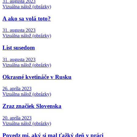
31. augusta 2023
Vizuálna nálož (obrázky)
A ako sa volá toto?
31. augusta 2023
Vizuálna nálož (obrázky)
List susedom
31. augusta 2023
Vizuálna nálož (obrázky)
Okrasné kvetináče v Rusku
26. apríla 2023
Vizuálna nálož (obrázky)
Zraz značiek Slovenska
20. apríla 2023
Vizuálna nálož (obrázky)
Povedz mi, aký si mal ťažký deň v práci