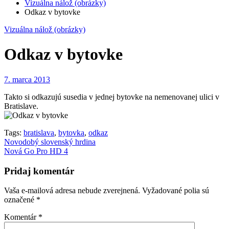
Vizuálna nálož (obrázky)
Odkaz v bytovke
Vizuálna nálož (obrázky)
Odkaz v bytovke
7. marca 2013
Takto si odkazujú susedia v jednej bytovke na nemenovanej ulici v
Bratislave.
Tags:
bratislava
,
bytovka
,
odkaz
Navigácia
Novodobý slovenský hrdina
Nová Go Pro HD 4
v
článku
Pridaj komentár
Vaša e-mailová adresa nebude zverejnená.
Vyžadované polia sú
označené
*
Komentár
*