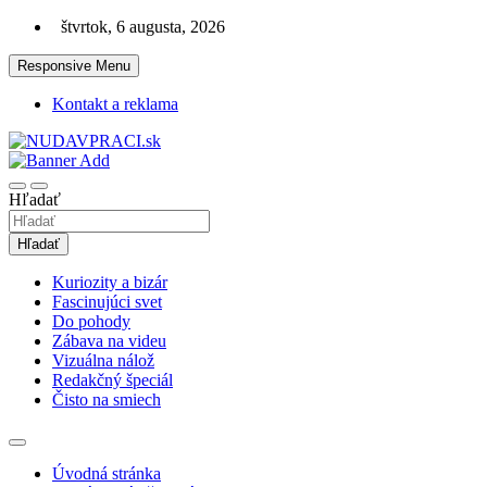
Skip
štvrtok, 6 augusta, 2026
to
content
Responsive Menu
Kontakt a reklama
Zaujímavosti. Bizár. Relax. Zábava. Od 2010!
nudaVpráci.sk
Hľadať
Hľadať
Kuriozity a bizár
Fascinujúci svet
Do pohody
Zábava na videu
Vizuálna nálož
Redakčný špeciál
Čisto na smiech
Úvodná stránka