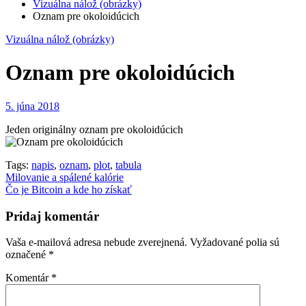
Vizuálna nálož (obrázky)
Oznam pre okoloidúcich
Vizuálna nálož (obrázky)
Oznam pre okoloidúcich
5. júna 2018
Jeden originálny oznam pre okoloidúcich
Tags:
napis
,
oznam
,
plot
,
tabula
Navigácia
Milovanie a spálené kalórie
Čo je Bitcoin a kde ho získať
v
článku
Pridaj komentár
Vaša e-mailová adresa nebude zverejnená.
Vyžadované polia sú
označené
*
Komentár
*