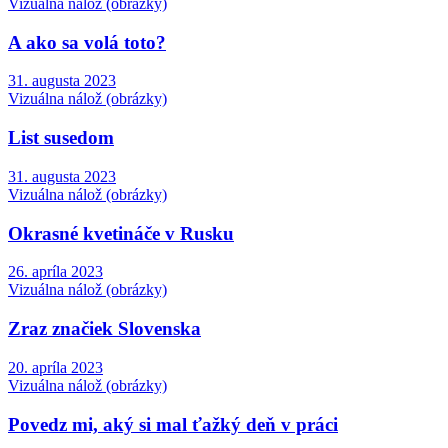
Vizuálna nálož (obrázky)
A ako sa volá toto?
31. augusta 2023
Vizuálna nálož (obrázky)
List susedom
31. augusta 2023
Vizuálna nálož (obrázky)
Okrasné kvetináče v Rusku
26. apríla 2023
Vizuálna nálož (obrázky)
Zraz značiek Slovenska
20. apríla 2023
Vizuálna nálož (obrázky)
Povedz mi, aký si mal ťažký deň v práci