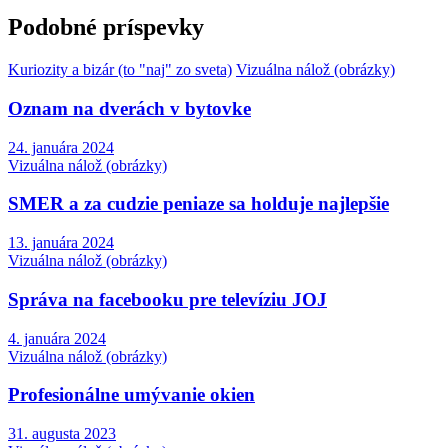
Podobné príspevky
Kuriozity a bizár (to "naj" zo sveta)
Vizuálna nálož (obrázky)
Oznam na dverách v bytovke
24. januára 2024
Vizuálna nálož (obrázky)
SMER a za cudzie peniaze sa holduje najlepšie
13. januára 2024
Vizuálna nálož (obrázky)
Správa na facebooku pre televíziu JOJ
4. januára 2024
Vizuálna nálož (obrázky)
Profesionálne umývanie okien
31. augusta 2023