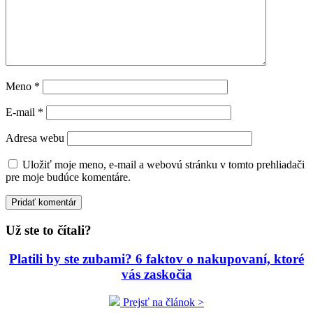
Meno
*
E-mail
*
Adresa webu
Uložiť moje meno, e-mail a webovú stránku v tomto prehliadači
pre moje budúce komentáre.
Už ste to čítali?
Platili by ste zubami? 6 faktov o nakupovaní, ktoré
vás zaskočia
Prejsť na článok >