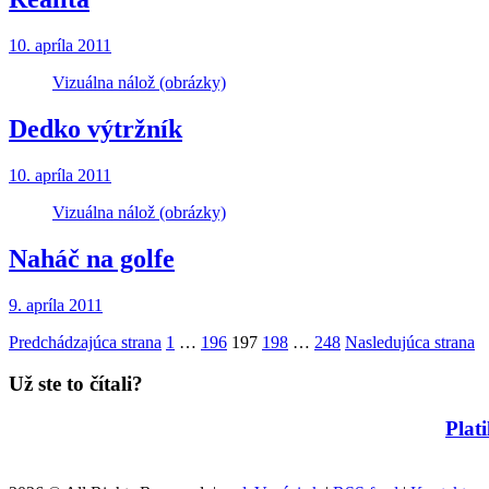
10. apríla 2011
Vizuálna nálož (obrázky)
Dedko výtržník
10. apríla 2011
Vizuálna nálož (obrázky)
Naháč na golfe
9. apríla 2011
Stránkovanie
Predchádzajúca strana
1
…
196
197
198
…
248
Nasledujúca strana
príspevkov
Už ste to čítali?
Plat