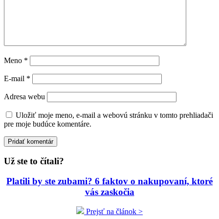
Meno
*
E-mail
*
Adresa webu
Uložiť moje meno, e-mail a webovú stránku v tomto prehliadači
pre moje budúce komentáre.
Už ste to čítali?
Platili by ste zubami? 6 faktov o nakupovaní, ktoré
vás zaskočia
Prejsť na článok >