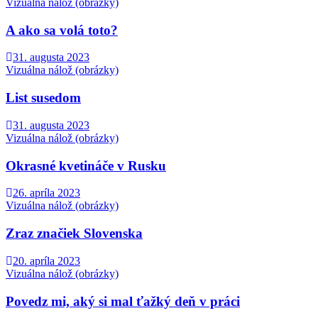
Vizuálna nálož (obrázky)
A ako sa volá toto?
31. augusta 2023
Vizuálna nálož (obrázky)
List susedom
31. augusta 2023
Vizuálna nálož (obrázky)
Okrasné kvetináče v Rusku
26. apríla 2023
Vizuálna nálož (obrázky)
Zraz značiek Slovenska
20. apríla 2023
Vizuálna nálož (obrázky)
Povedz mi, aký si mal ťažký deň v práci