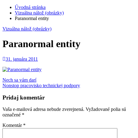
Úvodná stránka
Vizuálna nálož (obrázky)
Paranormal entity
Vizuálna nálož (obrázky)
Paranormal entity
31. januára 2011
Navigácia
Nech sa vám darí
Nonstop pracovisko technickej podpory
v
článku
Pridaj komentár
Vaša e-mailová adresa nebude zverejnená.
Vyžadované polia sú
označené
*
Komentár
*