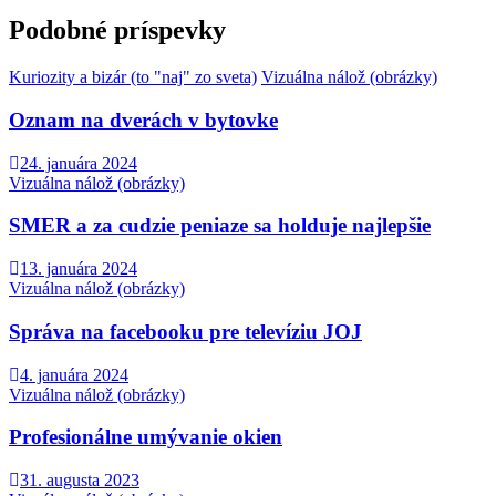
Podobné príspevky
Kuriozity a bizár (to "naj" zo sveta)
Vizuálna nálož (obrázky)
Oznam na dverách v bytovke
24. januára 2024
Vizuálna nálož (obrázky)
SMER a za cudzie peniaze sa holduje najlepšie
13. januára 2024
Vizuálna nálož (obrázky)
Správa na facebooku pre televíziu JOJ
4. januára 2024
Vizuálna nálož (obrázky)
Profesionálne umývanie okien
31. augusta 2023