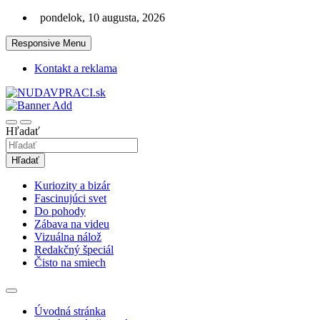
Skip
pondelok, 10 augusta, 2026
to
content
Responsive Menu
Kontakt a reklama
Zaujímavosti. Bizár. Relax. Zábava. Od 2010!
nudaVpráci.sk
Hľadať
Hľadať
Kuriozity a bizár
Fascinujúci svet
Do pohody
Zábava na videu
Vizuálna nálož
Redakčný špeciál
Čisto na smiech
Úvodná stránka