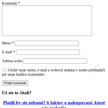
Komentár
*
Meno
*
E-mail
*
Adresa webu
Uložiť moje meno, e-mail a webovú stránku v tomto prehliadači
pre moje budúce komentáre.
Už ste to čítali?
Platili by ste zubami? 6 faktov o nakupovaní, ktoré
vás zaskočia