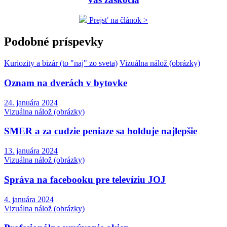
Prejsť na článok >
Podobné príspevky
Kuriozity a bizár (to "naj" zo sveta)
Vizuálna nálož (obrázky)
Oznam na dverách v bytovke
24. januára 2024
Vizuálna nálož (obrázky)
SMER a za cudzie peniaze sa holduje najlepšie
13. januára 2024
Vizuálna nálož (obrázky)
Správa na facebooku pre televíziu JOJ
4. januára 2024
Vizuálna nálož (obrázky)