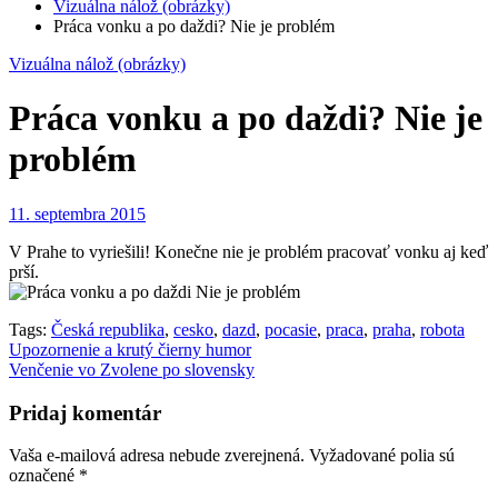
Vizuálna nálož (obrázky)
Práca vonku a po daždi? Nie je problém
Vizuálna nálož (obrázky)
Práca vonku a po daždi? Nie je
problém
11. septembra 2015
V Prahe to vyriešili! Konečne nie je problém pracovať vonku aj keď
prší.
Tags:
Česká republika
,
cesko
,
dazd
,
pocasie
,
praca
,
praha
,
robota
Navigácia
Upozornenie a krutý čierny humor
Venčenie vo Zvolene po slovensky
v
článku
Pridaj komentár
Vaša e-mailová adresa nebude zverejnená.
Vyžadované polia sú
označené
*