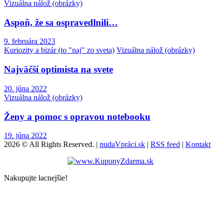
Vizuálna nálož (obrázky)
Aspoň, že sa ospravedlnili…
9. februára 2023
Kuriozity a bizár (to "naj" zo sveta)
Vizuálna nálož (obrázky)
Najväčší optimista na svete
20. júna 2022
Vizuálna nálož (obrázky)
Ženy a pomoc s opravou notebooku
19. júna 2022
2026 © All Rights Reserved. |
nudaVpráci.sk
|
RSS feed
|
Kontakt
Nakupujte lacnejšie!