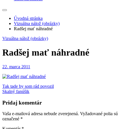
Úvodná stránka
Vizuálna nálož (obrázky)
Radšej mať náhradné
Vizuálna nálož (obrázky)
Radšej mať náhradné
22. marca 2011
Navigácia
Tak tade by som rád povozil
Skalný fanúšik
v
článku
Pridaj komentár
Vaša e-mailová adresa nebude zverejnená.
Vyžadované polia sú
označené
*
Komentár
*