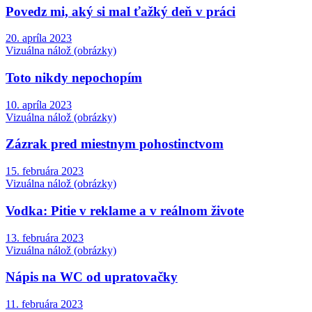
Povedz mi, aký si mal ťažký deň v práci
20. apríla 2023
Vizuálna nálož (obrázky)
Toto nikdy nepochopím
10. apríla 2023
Vizuálna nálož (obrázky)
Zázrak pred miestnym pohostinctvom
15. februára 2023
Vizuálna nálož (obrázky)
Vodka: Pitie v reklame a v reálnom živote
13. februára 2023
Vizuálna nálož (obrázky)
Nápis na WC od upratovačky
11. februára 2023