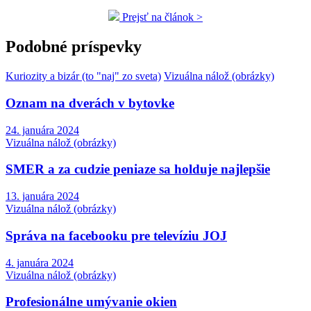
Prejsť na článok >
Podobné príspevky
Kuriozity a bizár (to "naj" zo sveta)
Vizuálna nálož (obrázky)
Oznam na dverách v bytovke
24. januára 2024
Vizuálna nálož (obrázky)
SMER a za cudzie peniaze sa holduje najlepšie
13. januára 2024
Vizuálna nálož (obrázky)
Správa na facebooku pre televíziu JOJ
4. januára 2024
Vizuálna nálož (obrázky)
Profesionálne umývanie okien