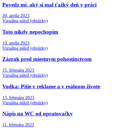
Povedz mi, aký si mal ťažký deň v práci
20. apríla 2023
Vizuálna nálož (obrázky)
Toto nikdy nepochopím
10. apríla 2023
Vizuálna nálož (obrázky)
Zázrak pred miestnym pohostinctvom
15. februára 2023
Vizuálna nálož (obrázky)
Vodka: Pitie v reklame a v reálnom živote
13. februára 2023
Vizuálna nálož (obrázky)
Nápis na WC od upratovačky
11. februára 2023