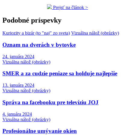
Prejsť na článok >
Podobné príspevky
Kuriozity a bizár (to "naj" zo sveta)
Vizuálna nálož (obrázky)
Oznam na dverách v bytovke
24. januára 2024
Vizuálna nálož (obrázky)
SMER a za cudzie peniaze sa holduje najlepšie
13. januára 2024
Vizuálna nálož (obrázky)
Správa na facebooku pre televíziu JOJ
4. januára 2024
Vizuálna nálož (obrázky)
Profesionálne umývanie okien