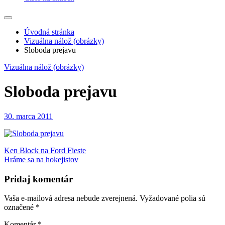
Úvodná stránka
Vizuálna nálož (obrázky)
Sloboda prejavu
Vizuálna nálož (obrázky)
Sloboda prejavu
30. marca 2011
Navigácia
Ken Block na Ford Fieste
Hráme sa na hokejistov
v
článku
Pridaj komentár
Vaša e-mailová adresa nebude zverejnená.
Vyžadované polia sú
označené
*
Komentár
*