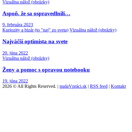
Vizuálna nálož (obrázky)
Aspoň, že sa ospravedlnili…
9. februára 2023
Kuriozity a bizár (to "naj" zo sveta)
Vizuálna nálož (obrázky)
Najväčší optimista na svete
20. júna 2022
Vizuálna nálož (obrázky)
Ženy a pomoc s opravou notebooku
19. júna 2022
2026 © All Rights Reserved. |
nudaVpráci.sk
|
RSS feed
|
Kontakt