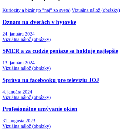
Kuriozity a bizár (to "naj" zo sveta)
Vizuálna nálož (obrázky)
Oznam na dverách v bytovke
24. januára 2024
Vizuálna nálož (obrázky)
SMER a za cudzie peniaze sa holduje najlepšie
13. januára 2024
Vizuálna nálož (obrázky)
Správa na facebooku pre televíziu JOJ
4. januára 2024
Vizuálna nálož (obrázky)
Profesionálne umývanie okien
31. augusta 2023
Vizuálna nálož (obrázky)