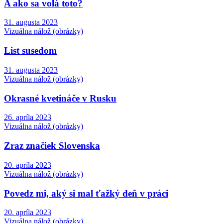
A ako sa volá toto?
31. augusta 2023
Vizuálna nálož (obrázky)
List susedom
31. augusta 2023
Vizuálna nálož (obrázky)
Okrasné kvetináče v Rusku
26. apríla 2023
Vizuálna nálož (obrázky)
Zraz značiek Slovenska
20. apríla 2023
Vizuálna nálož (obrázky)
Povedz mi, aký si mal ťažký deň v práci
20. apríla 2023
Vizuálna nálož (obrázky)