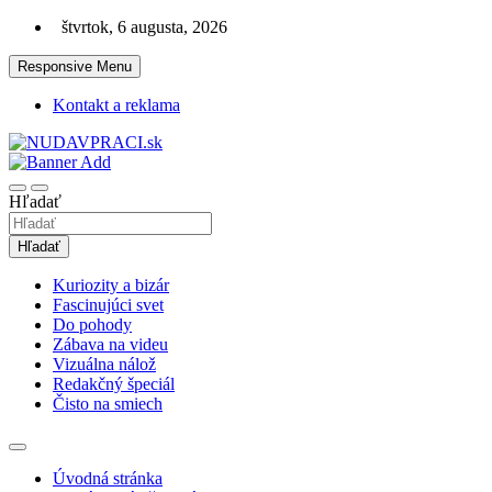
Skip
štvrtok, 6 augusta, 2026
to
content
Responsive Menu
Kontakt a reklama
Zaujímavosti. Bizár. Relax. Zábava. Od 2010!
nudaVpráci.sk
Hľadať
Hľadať
Kuriozity a bizár
Fascinujúci svet
Do pohody
Zábava na videu
Vizuálna nálož
Redakčný špeciál
Čisto na smiech
Úvodná stránka