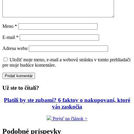
Meno
*
E-mail
*
Adresa webu
Uložiť moje meno, e-mail a webovú stránku v tomto prehliadači
pre moje budúce komentáre.
Už ste to čítali?
Platili by ste zubami? 6 faktov o nakupovaní, ktoré
vás zaskočia
Prejsť na článok >
Podobné príspevky