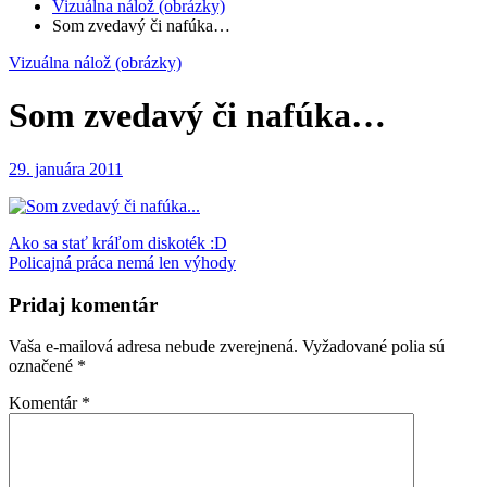
Vizuálna nálož (obrázky)
Som zvedavý či nafúka…
Vizuálna nálož (obrázky)
Som zvedavý či nafúka…
29. januára 2011
Navigácia
Ako sa stať kráľom diskoték :D
Policajná práca nemá len výhody
v
článku
Pridaj komentár
Vaša e-mailová adresa nebude zverejnená.
Vyžadované polia sú
označené
*
Komentár
*