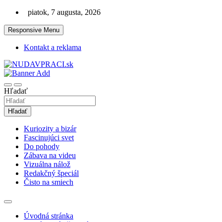
Skip
piatok, 7 augusta, 2026
to
content
Responsive Menu
Kontakt a reklama
Zaujímavosti. Bizár. Relax. Zábava. Od 2010!
nudaVpráci.sk
Hľadať
Hľadať
Kuriozity a bizár
Fascinujúci svet
Do pohody
Zábava na videu
Vizuálna nálož
Redakčný špeciál
Čisto na smiech
Úvodná stránka