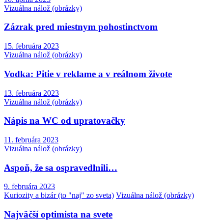
Vizuálna nálož (obrázky)
Zázrak pred miestnym pohostinctvom
15. februára 2023
Vizuálna nálož (obrázky)
Vodka: Pitie v reklame a v reálnom živote
13. februára 2023
Vizuálna nálož (obrázky)
Nápis na WC od upratovačky
11. februára 2023
Vizuálna nálož (obrázky)
Aspoň, že sa ospravedlnili…
9. februára 2023
Kuriozity a bizár (to "naj" zo sveta)
Vizuálna nálož (obrázky)
Najväčší optimista na svete