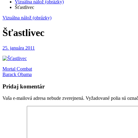
Vizuálna nálož (obrázky)
Šťastlivec
Vizuálna nálož (obrázky)
Šťastlivec
25. januára 2011
Navigácia
Mortal Combat
Barack Obama
v
článku
Pridaj komentár
Vaša e-mailová adresa nebude zverejnená.
Vyžadované polia sú ozna