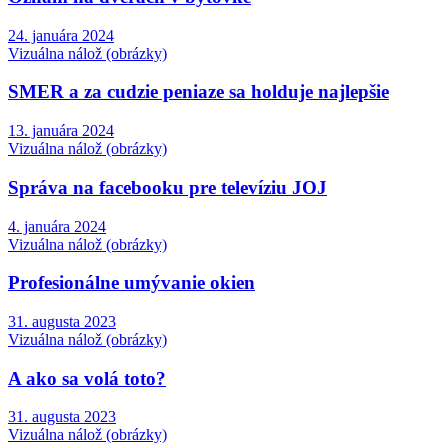
24. januára 2024
Vizuálna nálož (obrázky)
SMER a za cudzie peniaze sa holduje najlepšie
13. januára 2024
Vizuálna nálož (obrázky)
Správa na facebooku pre televíziu JOJ
4. januára 2024
Vizuálna nálož (obrázky)
Profesionálne umývanie okien
31. augusta 2023
Vizuálna nálož (obrázky)
A ako sa volá toto?
31. augusta 2023
Vizuálna nálož (obrázky)