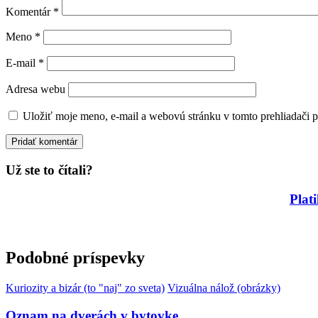
Komentár
*
Meno
*
E-mail
*
Adresa webu
Uložiť moje meno, e-mail a webovú stránku v tomto prehliadači 
Už ste to čítali?
Plat
Podobné príspevky
Kuriozity a bizár (to "naj" zo sveta)
Vizuálna nálož (obrázky)
Oznam na dverách v bytovke