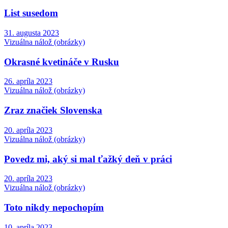
List susedom
31. augusta 2023
Vizuálna nálož (obrázky)
Okrasné kvetináče v Rusku
26. apríla 2023
Vizuálna nálož (obrázky)
Zraz značiek Slovenska
20. apríla 2023
Vizuálna nálož (obrázky)
Povedz mi, aký si mal ťažký deň v práci
20. apríla 2023
Vizuálna nálož (obrázky)
Toto nikdy nepochopím
10. apríla 2023