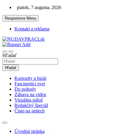
Skip
piatok, 7 augusta, 2026
to
content
Responsive Menu
Kontakt a reklama
Zaujímavosti. Bizár. Relax. Zábava. Od 2010!
nudaVpráci.sk
Hľadať
Hľadať
Kuriozity a bizár
Fascinujúci svet
Do pohody
Zábava na videu
Vizuálna nálož
Redakčný špeciál
Čisto na smiech
Úvodná stránka