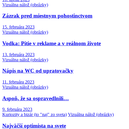
Vizuálna nálož (obrázky)
Zázrak pred miestnym pohostinctvom
15. februára 2023
Vizuálna nálož (obrázky)
Vodka: Pitie v reklame a v reálnom živote
13. februára 2023
Vizuálna nálož (obrázky)
Nápis na WC od upratovačky
11. februára 2023
Vizuálna nálož (obrázky)
Aspoň, že sa ospravedlnili…
9. februára 2023
Kuriozity a bizár (to "naj" zo sveta)
Vizuálna nálož (obrázky)
Najväčší optimista na svete