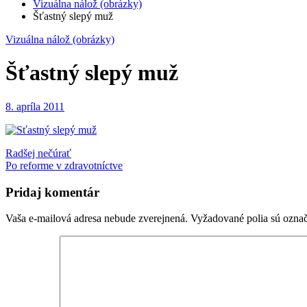
Vizuálna nálož (obrázky)
Šťastný slepý muž
Vizuálna nálož (obrázky)
Šťastný slepý muž
8. apríla 2011
Navigácia
Radšej nečúrať
Po reforme v zdravotníctve
v
článku
Pridaj komentár
Vaša e-mailová adresa nebude zverejnená.
Vyžadované polia sú ozna