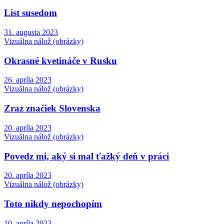
List susedom
31. augusta 2023
Vizuálna nálož (obrázky)
Okrasné kvetináče v Rusku
26. apríla 2023
Vizuálna nálož (obrázky)
Zraz značiek Slovenska
20. apríla 2023
Vizuálna nálož (obrázky)
Povedz mi, aký si mal ťažký deň v práci
20. apríla 2023
Vizuálna nálož (obrázky)
Toto nikdy nepochopím
10. apríla 2023