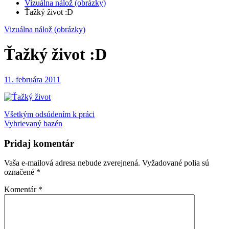
Vizuálna nálož (obrázky)
Ťažký život :D
Vizuálna nálož (obrázky)
Ťažký život :D
11. februára 2011
Navigácia
Všetkým odsúdením k práci
Vyhrievaný bazén
v
článku
Pridaj komentár
Vaša e-mailová adresa nebude zverejnená.
Vyžadované polia sú
označené
*
Komentár
*