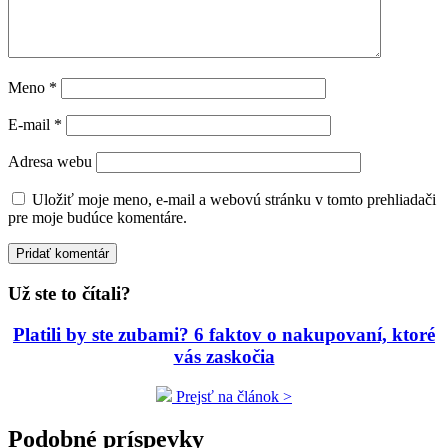
Meno
*
E-mail
*
Adresa webu
Uložiť moje meno, e-mail a webovú stránku v tomto prehliadači
pre moje budúce komentáre.
Už ste to čítali?
Platili by ste zubami? 6 faktov o nakupovaní, ktoré
vás zaskočia
Prejsť na článok >
Podobné príspevky