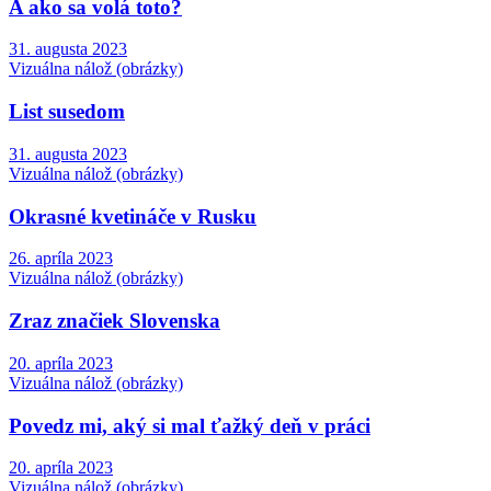
A ako sa volá toto?
31. augusta 2023
Vizuálna nálož (obrázky)
List susedom
31. augusta 2023
Vizuálna nálož (obrázky)
Okrasné kvetináče v Rusku
26. apríla 2023
Vizuálna nálož (obrázky)
Zraz značiek Slovenska
20. apríla 2023
Vizuálna nálož (obrázky)
Povedz mi, aký si mal ťažký deň v práci
20. apríla 2023
Vizuálna nálož (obrázky)