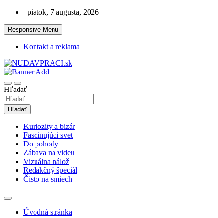
Skip
piatok, 7 augusta, 2026
to
content
Responsive Menu
Kontakt a reklama
Zaujímavosti. Bizár. Relax. Zábava. Od 2010!
nudaVpráci.sk
Hľadať
Hľadať
Kuriozity a bizár
Fascinujúci svet
Do pohody
Zábava na videu
Vizuálna nálož
Redakčný špeciál
Čisto na smiech
Úvodná stránka