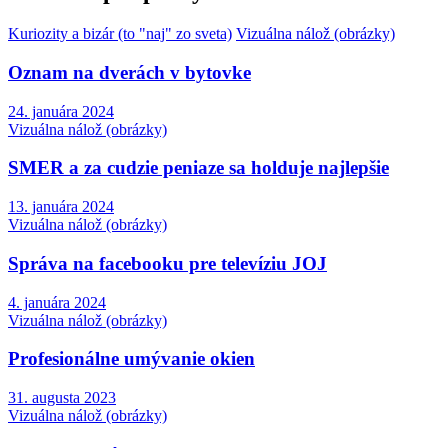
Kuriozity a bizár (to "naj" zo sveta)
Vizuálna nálož (obrázky)
Oznam na dverách v bytovke
24. januára 2024
Vizuálna nálož (obrázky)
SMER a za cudzie peniaze sa holduje najlepšie
13. januára 2024
Vizuálna nálož (obrázky)
Správa na facebooku pre televíziu JOJ
4. januára 2024
Vizuálna nálož (obrázky)
Profesionálne umývanie okien
31. augusta 2023
Vizuálna nálož (obrázky)