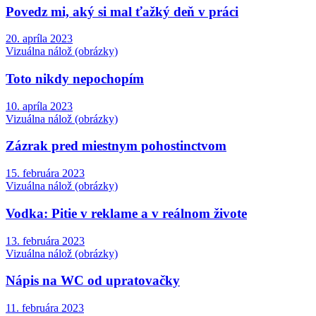
Povedz mi, aký si mal ťažký deň v práci
20. apríla 2023
Vizuálna nálož (obrázky)
Toto nikdy nepochopím
10. apríla 2023
Vizuálna nálož (obrázky)
Zázrak pred miestnym pohostinctvom
15. februára 2023
Vizuálna nálož (obrázky)
Vodka: Pitie v reklame a v reálnom živote
13. februára 2023
Vizuálna nálož (obrázky)
Nápis na WC od upratovačky
11. februára 2023