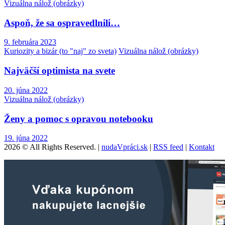
Vizuálna nálož (obrázky)
Aspoň, že sa ospravedlnili…
9. februára 2023
Kuriozity a bizár (to "naj" zo sveta)
Vizuálna nálož (obrázky)
Najväčší optimista na svete
20. júna 2022
Vizuálna nálož (obrázky)
Ženy a pomoc s opravou notebooku
19. júna 2022
2026 © All Rights Reserved. |
nudaVpráci.sk
|
RSS feed
|
Kontakt