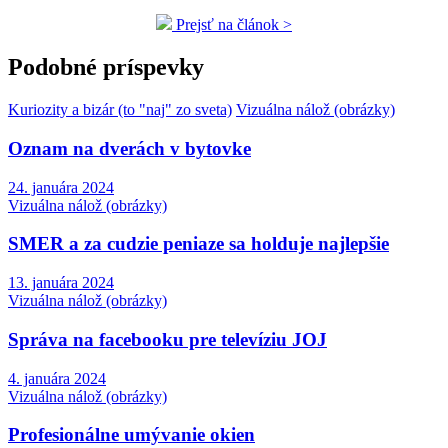
Prejsť na článok >
Podobné príspevky
Kuriozity a bizár (to "naj" zo sveta)
Vizuálna nálož (obrázky)
Oznam na dverách v bytovke
24. januára 2024
Vizuálna nálož (obrázky)
SMER a za cudzie peniaze sa holduje najlepšie
13. januára 2024
Vizuálna nálož (obrázky)
Správa na facebooku pre televíziu JOJ
4. januára 2024
Vizuálna nálož (obrázky)
Profesionálne umývanie okien