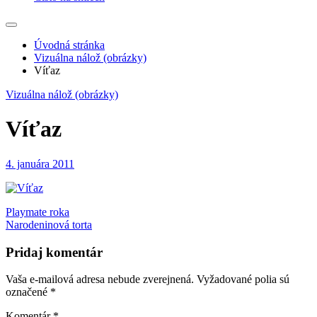
Úvodná stránka
Vizuálna nálož (obrázky)
Víťaz
Vizuálna nálož (obrázky)
Víťaz
4. januára 2011
Navigácia
Playmate roka
Narodeninová torta
v
článku
Pridaj komentár
Vaša e-mailová adresa nebude zverejnená.
Vyžadované polia sú
označené
*
Komentár
*