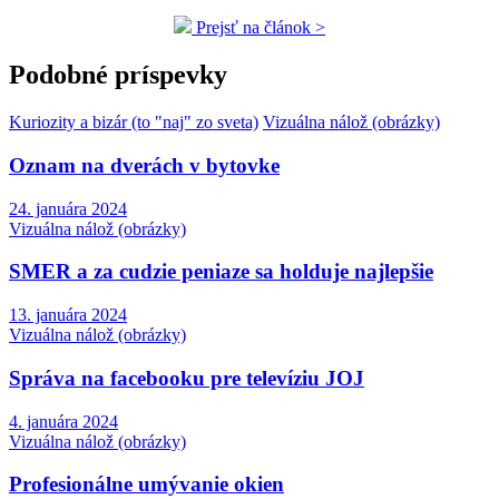
Prejsť na článok >
Podobné príspevky
Kuriozity a bizár (to "naj" zo sveta)
Vizuálna nálož (obrázky)
Oznam na dverách v bytovke
24. januára 2024
Vizuálna nálož (obrázky)
SMER a za cudzie peniaze sa holduje najlepšie
13. januára 2024
Vizuálna nálož (obrázky)
Správa na facebooku pre televíziu JOJ
4. januára 2024
Vizuálna nálož (obrázky)
Profesionálne umývanie okien