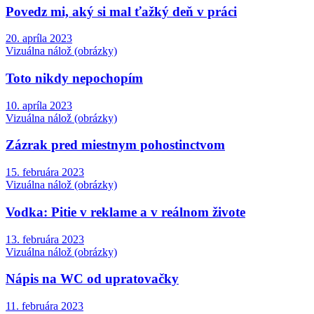
Povedz mi, aký si mal ťažký deň v práci
20. apríla 2023
Vizuálna nálož (obrázky)
Toto nikdy nepochopím
10. apríla 2023
Vizuálna nálož (obrázky)
Zázrak pred miestnym pohostinctvom
15. februára 2023
Vizuálna nálož (obrázky)
Vodka: Pitie v reklame a v reálnom živote
13. februára 2023
Vizuálna nálož (obrázky)
Nápis na WC od upratovačky
11. februára 2023