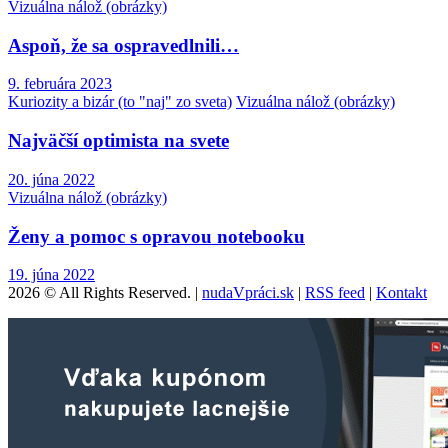
Vizuálna nálož (obrázky)
Aspoň, že sa ospravedlnili…
9. februára 2023
Kuriozity a bizár (to "naj" zo sveta)
Vizuálna nálož (obrázky)
Najväčší optimista na svete
20. júna 2022
Vizuálna nálož (obrázky)
Ženy a pomoc s opravou notebooku
19. júna 2022
2026 © All Rights Reserved. |
nudaVpráci.sk
|
RSS feed
|
Kontakt