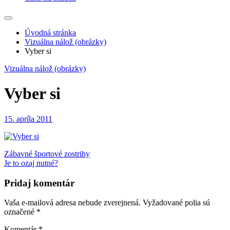
Úvodná stránka
Vizuálna nálož (obrázky)
Vyber si
Vizuálna nálož (obrázky)
Vyber si
15. apríla 2011
Navigácia
Zábavné športové zostrihy
Je to ozaj nutné?
v
článku
Pridaj komentár
Vaša e-mailová adresa nebude zverejnená.
Vyžadované polia sú
označené
*
Komentár
*