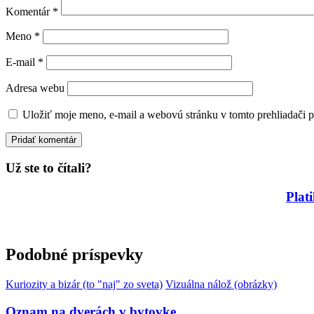
Komentár
*
Meno
*
E-mail
*
Adresa webu
Uložiť moje meno, e-mail a webovú stránku v tomto prehliadači 
Už ste to čítali?
Plat
Podobné príspevky
Kuriozity a bizár (to "naj" zo sveta)
Vizuálna nálož (obrázky)
Oznam na dverách v bytovke