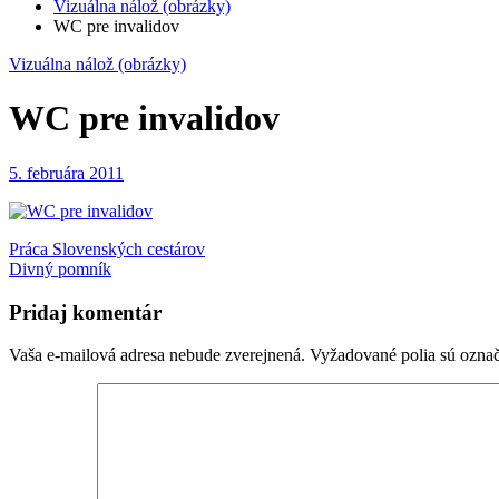
Vizuálna nálož (obrázky)
WC pre invalidov
Vizuálna nálož (obrázky)
WC pre invalidov
5. februára 2011
Navigácia
Práca Slovenských cestárov
Divný pomník
v
článku
Pridaj komentár
Vaša e-mailová adresa nebude zverejnená.
Vyžadované polia sú ozna