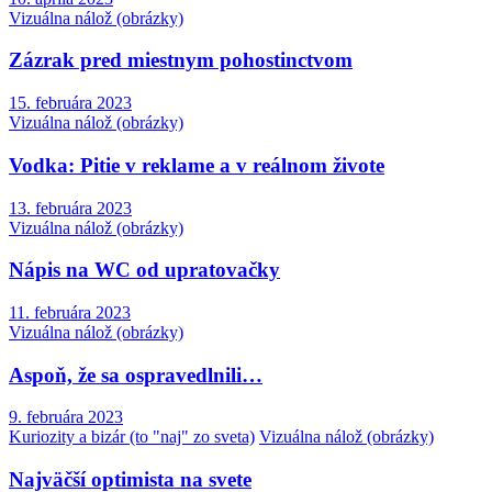
Vizuálna nálož (obrázky)
Zázrak pred miestnym pohostinctvom
15. februára 2023
Vizuálna nálož (obrázky)
Vodka: Pitie v reklame a v reálnom živote
13. februára 2023
Vizuálna nálož (obrázky)
Nápis na WC od upratovačky
11. februára 2023
Vizuálna nálož (obrázky)
Aspoň, že sa ospravedlnili…
9. februára 2023
Kuriozity a bizár (to "naj" zo sveta)
Vizuálna nálož (obrázky)
Najväčší optimista na svete