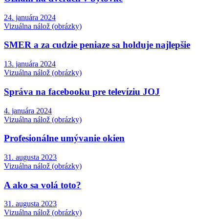
24. januára 2024
Vizuálna nálož (obrázky)
SMER a za cudzie peniaze sa holduje najlepšie
13. januára 2024
Vizuálna nálož (obrázky)
Správa na facebooku pre televíziu JOJ
4. januára 2024
Vizuálna nálož (obrázky)
Profesionálne umývanie okien
31. augusta 2023
Vizuálna nálož (obrázky)
A ako sa volá toto?
31. augusta 2023
Vizuálna nálož (obrázky)