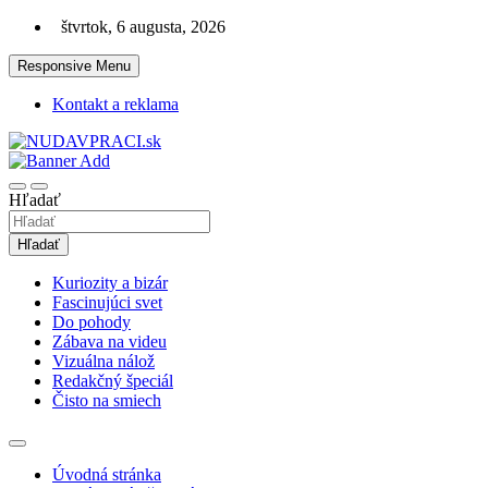
Skip
štvrtok, 6 augusta, 2026
to
content
Responsive Menu
Kontakt a reklama
Zaujímavosti. Bizár. Relax. Zábava. Od 2010!
nudaVpráci.sk
Hľadať
Hľadať
Kuriozity a bizár
Fascinujúci svet
Do pohody
Zábava na videu
Vizuálna nálož
Redakčný špeciál
Čisto na smiech
Úvodná stránka