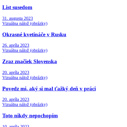
List susedom
31. augusta 2023
Vizuálna nálož (obrázky)
Okrasné kvetináče v Rusku
26. apríla 2023
Vizuálna nálož (obrázky)
Zraz značiek Slovenska
20. apríla 2023
Vizuálna nálož (obrázky)
Povedz mi, aký si mal ťažký deň v práci
20. apríla 2023
Vizuálna nálož (obrázky)
Toto nikdy nepochopím
10. apríla 2023