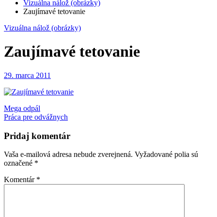
Vizuálna nálož (obrázky)
Zaujímavé tetovanie
Vizuálna nálož (obrázky)
Zaujímavé tetovanie
29. marca 2011
Navigácia
Mega odpál
Práca pre odvážnych
v
článku
Pridaj komentár
Vaša e-mailová adresa nebude zverejnená.
Vyžadované polia sú
označené
*
Komentár
*