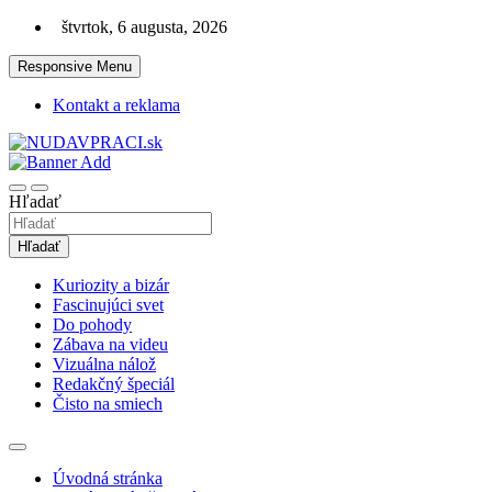
Skip
štvrtok, 6 augusta, 2026
to
content
Responsive Menu
Kontakt a reklama
Zaujímavosti. Bizár. Relax. Zábava. Od 2010!
nudaVpráci.sk
Hľadať
Hľadať
Kuriozity a bizár
Fascinujúci svet
Do pohody
Zábava na videu
Vizuálna nálož
Redakčný špeciál
Čisto na smiech
Úvodná stránka