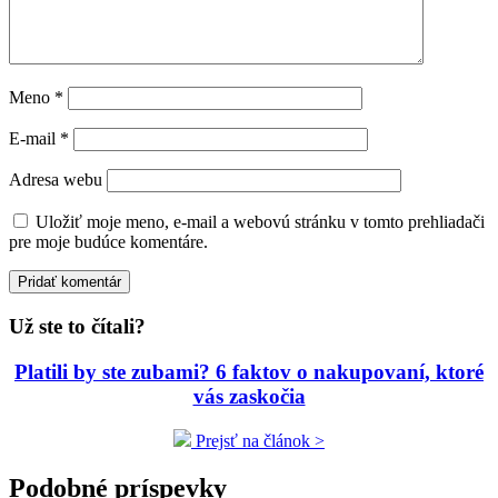
Meno
*
E-mail
*
Adresa webu
Uložiť moje meno, e-mail a webovú stránku v tomto prehliadači
pre moje budúce komentáre.
Už ste to čítali?
Platili by ste zubami? 6 faktov o nakupovaní, ktoré
vás zaskočia
Prejsť na článok >
Podobné príspevky