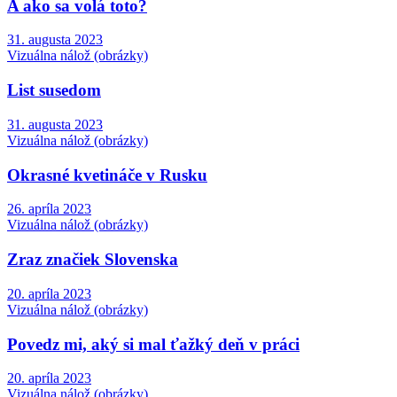
A ako sa volá toto?
31. augusta 2023
Vizuálna nálož (obrázky)
List susedom
31. augusta 2023
Vizuálna nálož (obrázky)
Okrasné kvetináče v Rusku
26. apríla 2023
Vizuálna nálož (obrázky)
Zraz značiek Slovenska
20. apríla 2023
Vizuálna nálož (obrázky)
Povedz mi, aký si mal ťažký deň v práci
20. apríla 2023
Vizuálna nálož (obrázky)