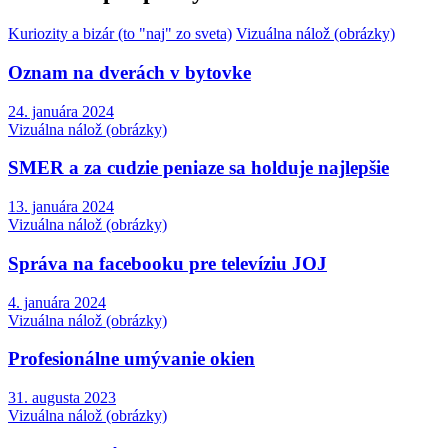
Kuriozity a bizár (to "naj" zo sveta)
Vizuálna nálož (obrázky)
Oznam na dverách v bytovke
24. januára 2024
Vizuálna nálož (obrázky)
SMER a za cudzie peniaze sa holduje najlepšie
13. januára 2024
Vizuálna nálož (obrázky)
Správa na facebooku pre televíziu JOJ
4. januára 2024
Vizuálna nálož (obrázky)
Profesionálne umývanie okien
31. augusta 2023
Vizuálna nálož (obrázky)