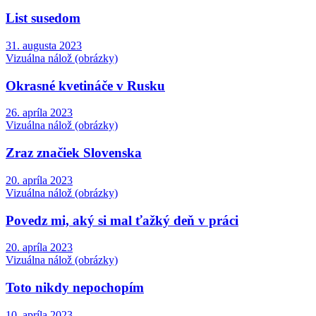
List susedom
31. augusta 2023
Vizuálna nálož (obrázky)
Okrasné kvetináče v Rusku
26. apríla 2023
Vizuálna nálož (obrázky)
Zraz značiek Slovenska
20. apríla 2023
Vizuálna nálož (obrázky)
Povedz mi, aký si mal ťažký deň v práci
20. apríla 2023
Vizuálna nálož (obrázky)
Toto nikdy nepochopím
10. apríla 2023