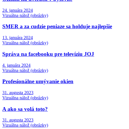
24. januára 2024
Vizuálna nálož (obrázky)
SMER a za cudzie peniaze sa holduje najlepšie
13. januára 2024
Vizuálna nálož (obrázky)
Správa na facebooku pre televíziu JOJ
4. januára 2024
Vizuálna nálož (obrázky)
Profesionálne umývanie okien
31. augusta 2023
Vizuálna nálož (obrázky)
A ako sa volá toto?
31. augusta 2023
Vizuálna nálož (obrázky)