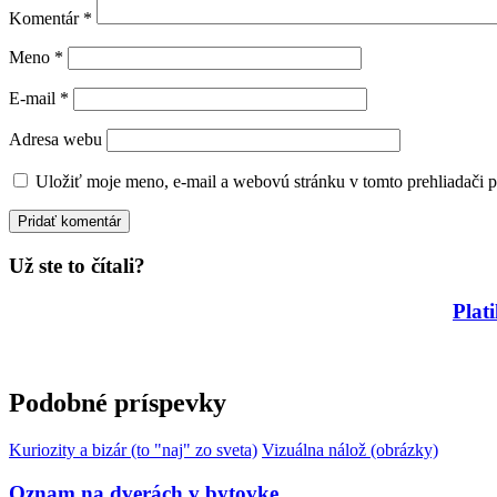
Komentár
*
Meno
*
E-mail
*
Adresa webu
Uložiť moje meno, e-mail a webovú stránku v tomto prehliadači 
Už ste to čítali?
Plat
Podobné príspevky
Kuriozity a bizár (to "naj" zo sveta)
Vizuálna nálož (obrázky)
Oznam na dverách v bytovke