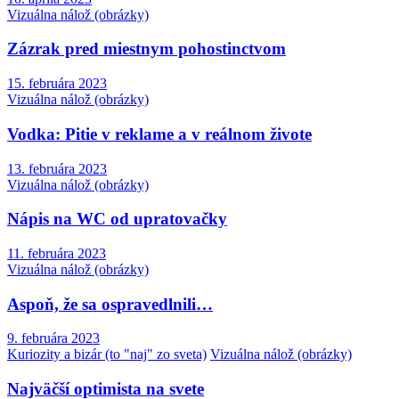
Vizuálna nálož (obrázky)
Zázrak pred miestnym pohostinctvom
15. februára 2023
Vizuálna nálož (obrázky)
Vodka: Pitie v reklame a v reálnom živote
13. februára 2023
Vizuálna nálož (obrázky)
Nápis na WC od upratovačky
11. februára 2023
Vizuálna nálož (obrázky)
Aspoň, že sa ospravedlnili…
9. februára 2023
Kuriozity a bizár (to "naj" zo sveta)
Vizuálna nálož (obrázky)
Najväčší optimista na svete