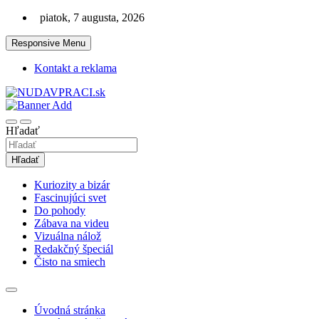
Skip
piatok, 7 augusta, 2026
to
content
Responsive Menu
Kontakt a reklama
Zaujímavosti. Bizár. Relax. Zábava. Od 2010!
nudaVpráci.sk
Hľadať
Hľadať
Kuriozity a bizár
Fascinujúci svet
Do pohody
Zábava na videu
Vizuálna nálož
Redakčný špeciál
Čisto na smiech
Úvodná stránka