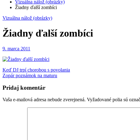
Vizuálna nálož (obrázky)
Žiadny ďalší zombíci
Vizuálna nálož (obrázky)
Žiadny ďalší zombíci
9. marca 2011
Navigácia
Keď DJ trpí chorobou s povolania
Zopár poznámok na maturu
v
článku
Pridaj komentár
Vaša e-mailová adresa nebude zverejnená.
Vyžadované polia sú ozna