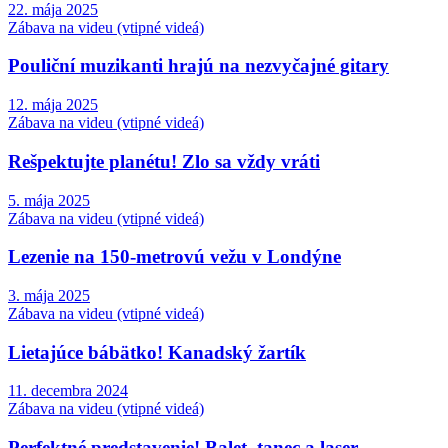
22. mája 2025
Zábava na videu (vtipné videá)
Pouliční muzikanti hrajú na nezvyčajné gitary
12. mája 2025
Zábava na videu (vtipné videá)
Rešpektujte planétu! Zlo sa vždy vráti
5. mája 2025
Zábava na videu (vtipné videá)
Lezenie na 150-metrovú vežu v Londýne
3. mája 2025
Zábava na videu (vtipné videá)
Lietajúce bábätko! Kanadský žartík
11. decembra 2024
Zábava na videu (vtipné videá)
Perfektné predstavenie! Balet, tanec a laser