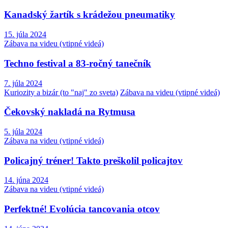
Kanadský žartík s krádežou pneumatiky
15. júla 2024
Zábava na videu (vtipné videá)
Techno festival a 83-ročný tanečník
7. júla 2024
Kuriozity a bizár (to "naj" zo sveta)
Zábava na videu (vtipné videá)
Čekovský nakladá na Rytmusa
5. júla 2024
Zábava na videu (vtipné videá)
Policajný tréner! Takto preškolil policajtov
14. júna 2024
Zábava na videu (vtipné videá)
Perfektné! Evolúcia tancovania otcov