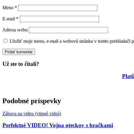
Meno
*
E-mail
*
Adresa webu
Uložiť moje meno, e-mail a webovú stránku v tomto prehliadači 
Už ste to čítali?
Plat
Podobné príspevky
Zábava na videu (vtipné videá)
Perfektné VIDEO! Vojna oteckov s hračkami