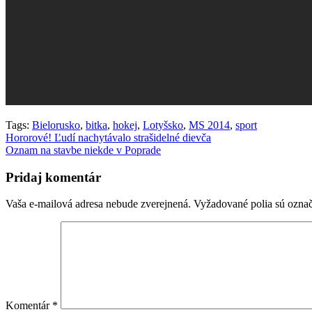
Tags:
Bielorusko
,
bitka
,
hokej
,
Lotyšsko
,
MS 2014
,
sport
Navigácia
Hororové! Ľudí nachytávalo strašidelné dievča
Oznam na stavbe niekde v Poprade
v
článku
Pridaj komentár
Vaša e-mailová adresa nebude zverejnená.
Vyžadované polia sú ozna
Komentár
*