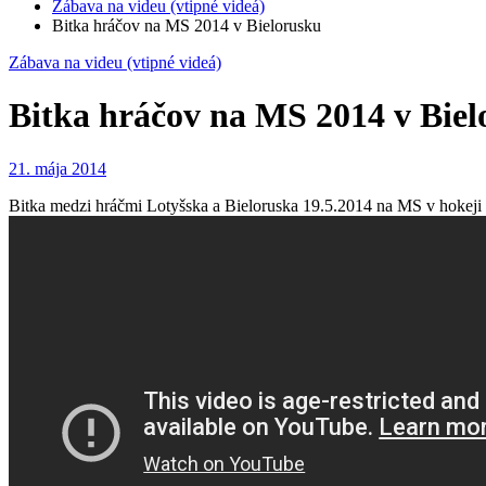
Zábava na videu (vtipné videá)
Bitka hráčov na MS 2014 v Bielorusku
Zábava na videu (vtipné videá)
Bitka hráčov na MS 2014 v Biel
21. mája 2014
Bitka medzi hráčmi Lotyšska a Bieloruska 19.5.2014 na MS v hokeji