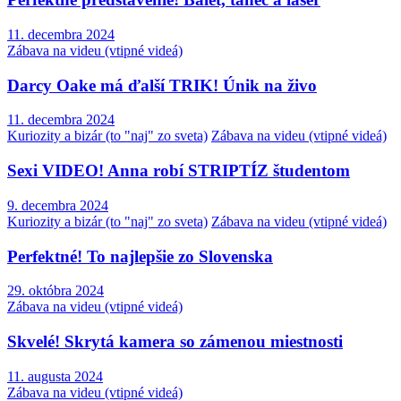
11. decembra 2024
Zábava na videu (vtipné videá)
Darcy Oake má ďalší TRIK! Únik na živo
11. decembra 2024
Kuriozity a bizár (to "naj" zo sveta)
Zábava na videu (vtipné videá)
Sexi VIDEO! Anna robí STRIPTÍZ študentom
9. decembra 2024
Kuriozity a bizár (to "naj" zo sveta)
Zábava na videu (vtipné videá)
Perfektné! To najlepšie zo Slovenska
29. októbra 2024
Zábava na videu (vtipné videá)
Skvelé! Skrytá kamera so zámenou miestnosti
11. augusta 2024
Zábava na videu (vtipné videá)