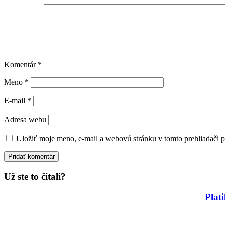
Komentár
*
Meno
*
E-mail
*
Adresa webu
Uložiť moje meno, e-mail a webovú stránku v tomto prehliadači 
Už ste to čítali?
Plat