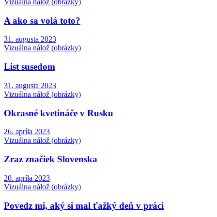
Vizuálna nálož (obrázky)
A ako sa volá toto?
31. augusta 2023
Vizuálna nálož (obrázky)
List susedom
31. augusta 2023
Vizuálna nálož (obrázky)
Okrasné kvetináče v Rusku
26. apríla 2023
Vizuálna nálož (obrázky)
Zraz značiek Slovenska
20. apríla 2023
Vizuálna nálož (obrázky)
Povedz mi, aký si mal ťažký deň v práci