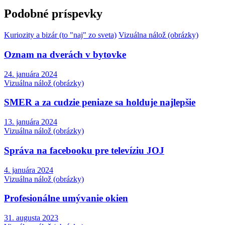
Podobné príspevky
Kuriozity a bizár (to "naj" zo sveta)
Vizuálna nálož (obrázky)
Oznam na dverách v bytovke
24. januára 2024
Vizuálna nálož (obrázky)
SMER a za cudzie peniaze sa holduje najlepšie
13. januára 2024
Vizuálna nálož (obrázky)
Správa na facebooku pre televíziu JOJ
4. januára 2024
Vizuálna nálož (obrázky)
Profesionálne umývanie okien
31. augusta 2023