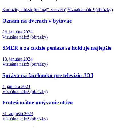
Kuriozity a bizár (to "naj" zo sveta)
Vizuálna nálož (obrázky)
Oznam na dverách v bytovke
24. januára 2024
Vizuálna nálož (obrázky)
SMER a za cudzie peniaze sa holduje najlepšie
13. januára 2024
Vizuálna nálož (obrázky)
Správa na facebooku pre televíziu JOJ
4. januára 2024
Vizuálna nálož (obrázky)
Profesionálne umývanie okien
31. augusta 2023
Vizuálna nálož (obrázky)