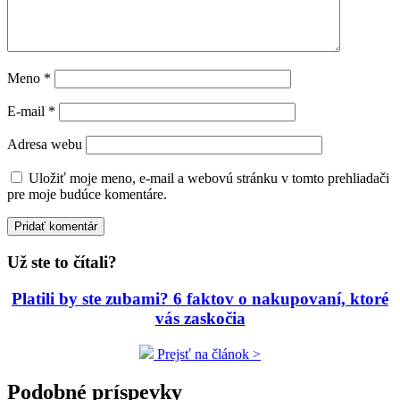
Meno
*
E-mail
*
Adresa webu
Uložiť moje meno, e-mail a webovú stránku v tomto prehliadači
pre moje budúce komentáre.
Už ste to čítali?
Platili by ste zubami? 6 faktov o nakupovaní, ktoré
vás zaskočia
Prejsť na článok >
Podobné príspevky