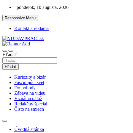
Skip
pondelok, 10 augusta, 2026
to
content
Responsive Menu
Kontakt a reklama
Zaujímavosti. Bizár. Relax. Zábava. Od 2010!
nudaVpráci.sk
Hľadať
Hľadať
Kuriozity a bizár
Fascinujúci svet
Do pohody
Zábava na videu
Vizuálna nálož
Redakčný špeciál
Čisto na smiech
Úvodná stránka