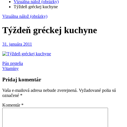
Vizuálna nálož (obrázky)
Týždeň gréckej kuchyne
Vizuálna nálož (obrázky)
Týždeň gréckej kuchyne
31. januára 2011
Navigácia
Pán prsteňa
Vitamíny
v
článku
Pridaj komentár
Vaša e-mailová adresa nebude zverejnená.
Vyžadované polia sú
označené
*
Komentár
*