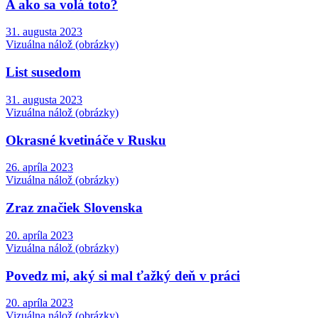
A ako sa volá toto?
31. augusta 2023
Vizuálna nálož (obrázky)
List susedom
31. augusta 2023
Vizuálna nálož (obrázky)
Okrasné kvetináče v Rusku
26. apríla 2023
Vizuálna nálož (obrázky)
Zraz značiek Slovenska
20. apríla 2023
Vizuálna nálož (obrázky)
Povedz mi, aký si mal ťažký deň v práci
20. apríla 2023
Vizuálna nálož (obrázky)